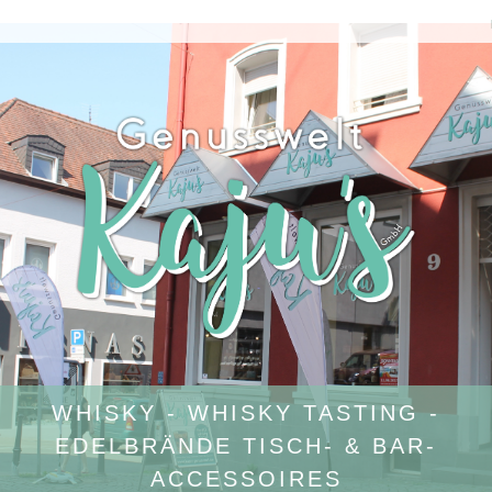
WHISKY - WHISKY TASTING -
EDELBRÄNDE TISCH- & BAR-
ACCESSOIRES